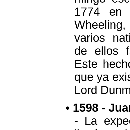
1774 en 
Wheeling,
varios na
de ellos f
Este hech
que ya exi
Lord Dunm
• 1598 - Ju
- La expe