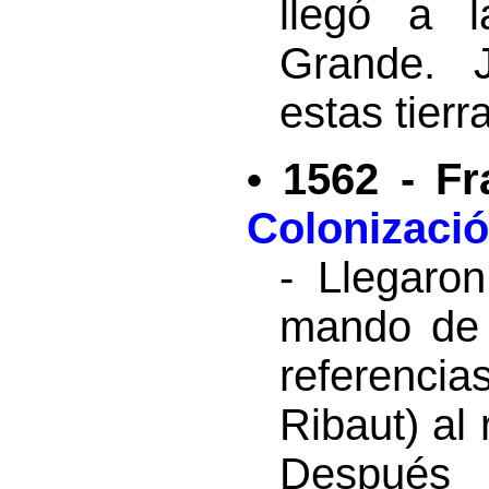
llegó a 
Grande. 
estas tier
• 1562 - F
Colonizaci
- Llegaron
mando de 
referencia
Ribaut) al
Después 