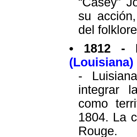
“Casey” Jo
su acción
del folklor
• 1812 -
(Louisiana)
- Luisia
integrar 
como terr
1804. La c
Rouge.