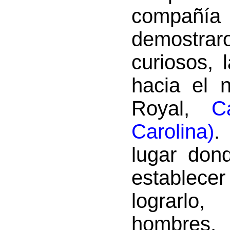
compañí
demostr
curiosos, 
hacia el n
Royal,
C
Carolina)
.
lugar don
establec
lograrlo,
hombres,