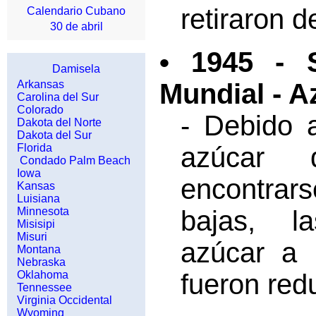
retiraron 
Calendario Cubano
30 de abril
• 1945 - 
Damisela
Arkansas
Mundial - A
Carolina del Sur
Colorado
- Debido 
Dakota del Norte
Dakota del Sur
Florida
azúcar 
Condado Palm Beach
Iowa
encontr
Kansas
Luisiana
Minnesota
bajas, l
Misisipi
Misuri
azúcar a l
Montana
Nebraska
Oklahoma
fueron red
Tennessee
Virginia Occidental
Wyoming