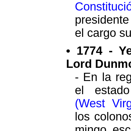
Constituci
presidente
el cargo s
• 1774 - Y
Lord Dunm
- En la re
el esta
(West Virg
los colono
mingo esc