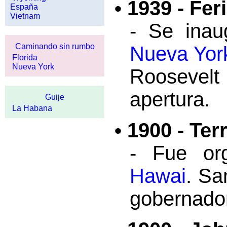
• 1939 - Fe
España
Vietnam
- Se inau
Caminando sin rumbo
Nueva Yor
Florida
Nueva York
Roosevelt 
apertura.
Guije
La Habana
• 1900 - Ter
- Fue org
Hawai
. Sa
gobernador 