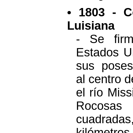
• 1803 - C
Luisiana
- Se fir
Estados U
sus poses
al centro 
el río Mis
Rocosas 
cuadrad
kilómetr