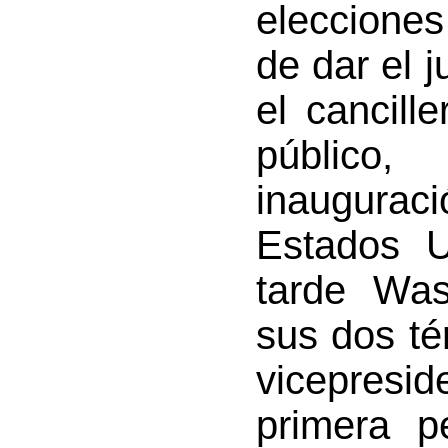
eleccione
de dar el 
el cancill
público,
inaugura
Estados 
tarde Was
sus dos t
vicepresi
primera p