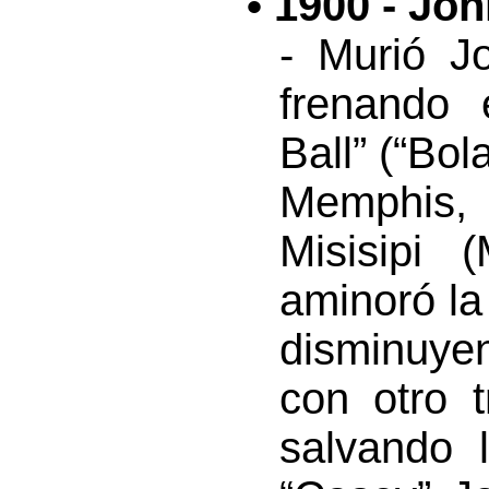
• 1900 - Jo
- Murió J
frenando 
Ball” (“Bo
Memphis,
Misisipi (
aminoró la
disminuye
con otro 
salvando 